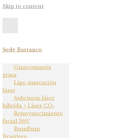
Skip to content
Sede Barranco
Ginecomastia grasa
Ginecomastia
grasa
Lipo-marcación láser
Lipo-marcación
Subcisión láser híbrida +
láser
Subcisión láser
Láser CO₂
híbrida + Láser CO₂
Rejuvenecimiento facial
Rejuvenecimiento
facial 360°
360°
BumBum
BumBum Brasilero
Brasilero