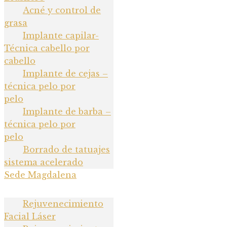
Acné y control de grasa
Acné y control de
grasa
Implante capilar-
Implante capilar-
Técnica cabello por
Técnica cabello por
cabello
cabello
Implante de cejas –
Implante de cejas –
técnica pelo por
pelo
técnica pelo por pelo
Implante de barba –
Implante de barba –
técnica pelo por
pelo
técnica pelo por pelo
Borrado de tatuajes
Borrado de tatuajes
sistema acelerado
sistema acelerado
Sede Magdalena
Rejuvenecimiento
Facial Láser