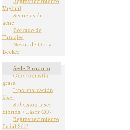
Rejuvenecimiento
Vaginal
Secuelas de
Rejuvenecimiento Facial
acné
Borrado de
Láser
Tatuajes
Rejuvenecimiento
Nevus de Ota y
Becker
Vaginal
Secuelas de acné
Sede Barranco
Borrado de Tatuajes
Ginecomastia
grasa
Nevus de Ota y Becker
Lipo-marcación
láser
Subcisión láser
híbrida + Láser CO₂
Rejuvenecimiento
facial 360°