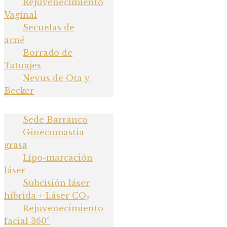
Rejuvenecimiento
Vaginal
Secuelas de
Rejuvenecimiento Facial
acné
Borrado de
Láser
Tatuajes
Rejuvenecimiento
Nevus de Ota y
Becker
Vaginal
Secuelas de acné
Sede Barranco
Borrado de Tatuajes
Ginecomastia
grasa
Nevus de Ota y Becker
Lipo-marcación
láser
Subcisión láser
híbrida + Láser CO₂
Rejuvenecimiento
facial 360°