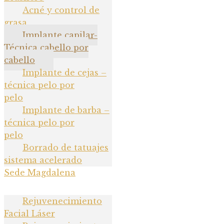
Acné y control de grasa
Acné y control de
grasa
Implante capilar-
Implante capilar-
Técnica cabello por
Técnica cabello por
cabello
cabello
Implante de cejas –
Implante de cejas –
técnica pelo por
pelo
técnica pelo por pelo
Implante de barba –
Implante de barba –
técnica pelo por
pelo
técnica pelo por pelo
Borrado de tatuajes
Borrado de tatuajes
sistema acelerado
sistema acelerado
Sede Magdalena
Rejuvenecimiento
Facial Láser