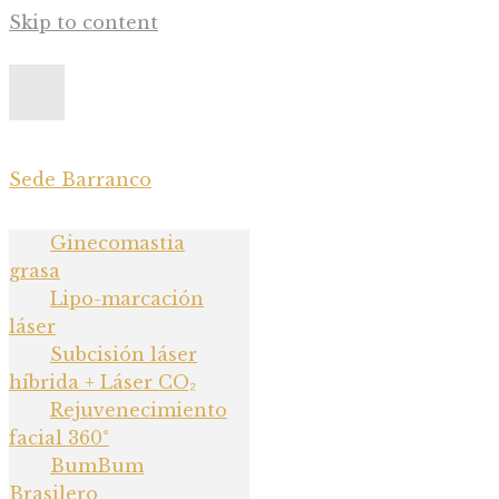
Skip to content
Sede Barranco
Ginecomastia grasa
Ginecomastia
grasa
Lipo-marcación láser
Lipo-marcación
Subcisión láser híbrida +
láser
Subcisión láser
Láser CO₂
híbrida + Láser CO₂
Rejuvenecimiento facial
Rejuvenecimiento
facial 360°
360°
BumBum
BumBum Brasilero
Brasilero